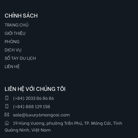
CHÍNH SÁCH
TRANG CHỦ
GIỚI THIỆU
PHÒNG
DỊCH VỤ
SỔ TAY DU LỊCH
LIÊN HỆ
LIÊN HỆ VỚI CHÚNG TÔI
(+84) 2033 86 86 86
(+84) 888 129 158
sale@luxury6mongcai.com
19 Hùng Vương, phường Trần Phú, TP. Móng Cái, Tỉnh
Quảng Ninh, Việt Nam