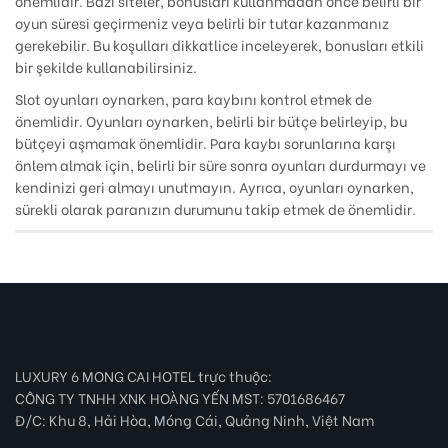
önemlidir. Bazı siteler, bonusları kullanmadan önce belirli bir
oyun süresi geçirmeniz veya belirli bir tutar kazanmanız
gerekebilir. Bu koşulları dikkatlice inceleyerek, bonusları etkili
bir şekilde kullanabilirsiniz.
Slot oyunları oynarken, para kaybını kontrol etmek de
önemlidir. Oyunları oynarken, belirli bir bütçe belirleyip, bu
bütçeyi aşmamak önemlidir. Para kaybı sorunlarına karşı
önlem almak için, belirli bir süre sonra oyunları durdurmayı ve
kendinizi geri almayı unutmayın. Ayrıca, oyunları oynarken,
sürekli olarak paranızın durumunu takip etmek de önemlidir.
LUXURY 6 MONG CAI HOTEL trực thuộc:
CÔNG TY TNHH XNK HOÀNG YẾN MST: 5701686467
Đ/C: Khu 8, Hải Hòa, Móng Cái, Quảng Ninh, Việt Nam