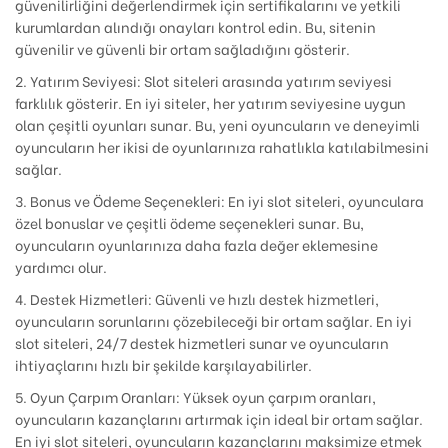
güvenilirliğini değerlendirmek için sertifikalarını ve yetkili
kurumlardan alındığı onayları kontrol edin. Bu, sitenin
güvenilir ve güvenli bir ortam sağladığını gösterir.
2. Yatırım Seviyesi: Slot siteleri arasında yatırım seviyesi
farklılık gösterir. En iyi siteler, her yatırım seviyesine uygun
olan çeşitli oyunları sunar. Bu, yeni oyuncuların ve deneyimli
oyuncuların her ikisi de oyunlarınıza rahatlıkla katılabilmesini
sağlar.
3. Bonus ve Ödeme Seçenekleri: En iyi slot siteleri, oyunculara
özel bonuslar ve çeşitli ödeme seçenekleri sunar. Bu,
oyuncuların oyunlarınıza daha fazla değer eklemesine
yardımcı olur.
4. Destek Hizmetleri: Güvenli ve hızlı destek hizmetleri,
oyuncuların sorunlarını çözebileceği bir ortam sağlar. En iyi
slot siteleri, 24/7 destek hizmetleri sunar ve oyuncuların
ihtiyaçlarını hızlı bir şekilde karşılayabilirler.
5. Oyun Çarpım Oranları: Yüksek oyun çarpım oranları,
oyuncuların kazançlarını artırmak için ideal bir ortam sağlar.
En iyi slot siteleri, oyuncuların kazançlarını maksimize etmek