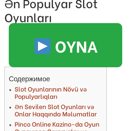
Ən Populyar Slot
Oyunları
OYNA
Содержимое
Slot Oyunlarının Növü və
Populyarlıqları
Ən Sevilen Slot Oyunları və
Onlar Haqqında Məlumatlar
Pinco Online Kazino-da Oyun