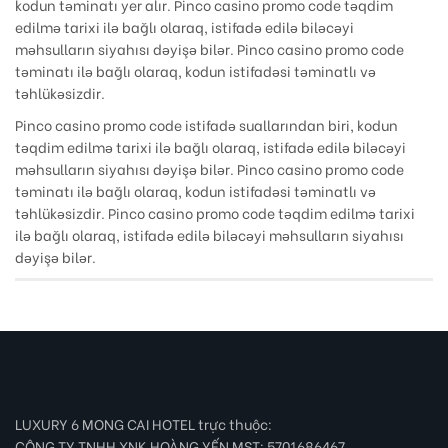
kodun təminatı yer alır. Pinco casino promo code təqdim
edilmə tarixi ilə bağlı olaraq, istifadə edilə biləcəyi
məhsulların siyahısı dəyişə bilər. Pinco casino promo code
təminatı ilə bağlı olaraq, kodun istifadəsi təminatlı və
təhlükəsizdir.
Pinco casino promo code istifadə suallarından biri, kodun
təqdim edilmə tarixi ilə bağlı olaraq, istifadə edilə biləcəyi
məhsulların siyahısı dəyişə bilər. Pinco casino promo code
təminatı ilə bağlı olaraq, kodun istifadəsi təminatlı və
təhlükəsizdir. Pinco casino promo code təqdim edilmə tarixi
ilə bağlı olaraq, istifadə edilə biləcəyi məhsulların siyahısı
dəyişə bilər.
LUXURY 6 MONG CAI HOTEL trực thuộc:
CÔNG TY TNHH XNK HOÀNG YẾN MST: 5701686467