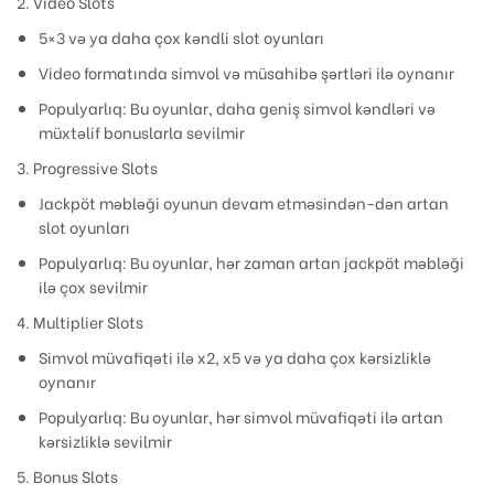
2. Video Slots
5×3 və ya daha çox kəndli slot oyunları
Video formatında simvol və müsahibə şərtləri ilə oynanır
Populyarlıq: Bu oyunlar, daha geniş simvol kəndləri və
müxtəlif bonuslarla sevilmir
3. Progressive Slots
Jackpöt məbləği oyunun devam etməsindən-dən artan
slot oyunları
Populyarlıq: Bu oyunlar, hər zaman artan jackpöt məbləği
ilə çox sevilmir
4. Multiplier Slots
Simvol müvafiqəti ilə x2, x5 və ya daha çox kərsizliklə
oynanır
Populyarlıq: Bu oyunlar, hər simvol müvafiqəti ilə artan
kərsizliklə sevilmir
5. Bonus Slots