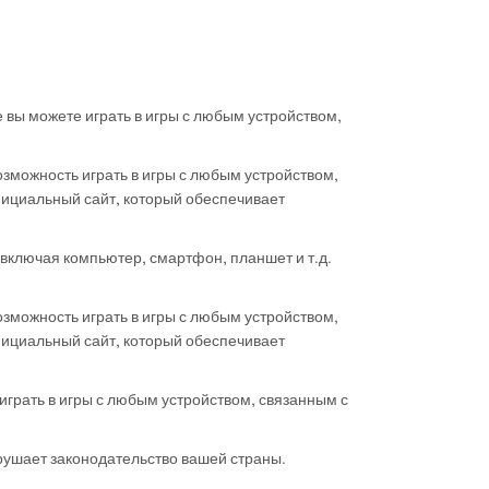
 вы можете играть в игры с любым устройством,
зможность играть в игры с любым устройством,
официальный сайт, который обеспечивает
 включая компьютер, смартфон, планшет и т.д.
зможность играть в игры с любым устройством,
официальный сайт, который обеспечивает
играть в игры с любым устройством, связанным с
нарушает законодательство вашей страны.