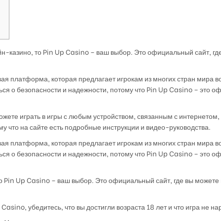
-казино, то Pin Up Casino – ваш выбор. Это официальный сайт, где
ая платформа, которая предлагает игрокам из многих стран мира во
ся о безопасности и надежности, потому что Pin Up Casino – это 
ожете играть в игры с любым устройством, связанным с интернетом,
ому что на сайте есть подробные инструкции и видео-руководства.
ая платформа, которая предлагает игрокам из многих стран мира во
ся о безопасности и надежности, потому что Pin Up Casino – это 
 Pin Up Casino – ваш выбор. Это официальный сайт, где вы можете 
asino, убедитесь, что вы достигли возраста 18 лет и что игра не 