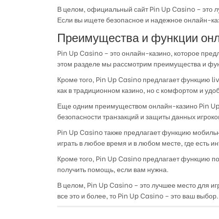
В целом, официальный сайт Pin Up Casino – это л
Если вы ищете безопасное и надежное онлайн-кази
Преимущества и функции онл
Pin Up Casino – это онлайн-казино, которое пред
этом разделе мы рассмотрим преимущества и функ
Кроме того, Pin Up Casino предлагает функцию li
как в традиционном казино, но с комфортом и удо
Еще одним преимуществом онлайн-казино Pin Up 
безопасности транзакций и защиты данных игроко
Pin Up Casino также предлагает функцию мобильно
играть в любое время и в любом месте, где есть ин
Кроме того, Pin Up Casino предлагает функцию по
получить помощь, если вам нужна.
В целом, Pin Up Casino – это лучшее место для и
все это и более, то Pin Up Casino – это ваш выбор.