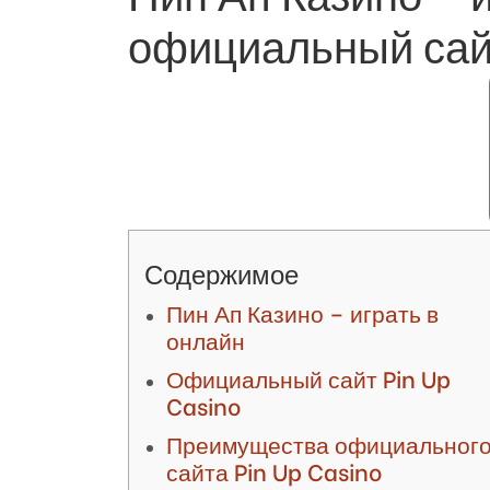
официальный сай
Содержимое
Пин Ап Казино – играть в
онлайн
Официальный сайт Pin Up
Casino
Преимущества официальног
сайта Pin Up Casino