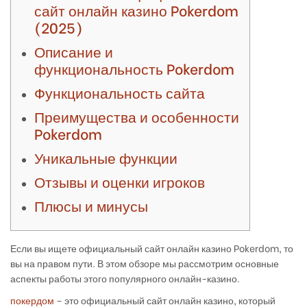
сайт онлайн казино Pokerdom
(2025)
Описание и
функциональность Pokerdom
Функциональность сайта
Преимущества и особенности
Pokerdom
Уникальные функции
Отзывы и оценки игроков
Плюсы и минусы
Если вы ищете официальный сайт онлайн казино Pokerdom, то
вы на правом пути. В этом обзоре мы рассмотрим основные
аспекты работы этого популярного онлайн-казино.
покердом
– это официальный сайт онлайн казино, который