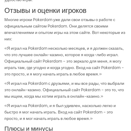
Отзывы и оценки игроков
Многие игроки Pokerdom уже дали свои отзывы о работе с
официальным сайтом Pokerdom. Они делятся своими
впечатлениями и опытом игры на этом сайте. Вот некоторые из
них:
«Я играл на Pokerdom несколько месяцев, и я должен сказать,
что это лучшее онлайн-казино, которое я когда-либо играл.
Официальный сайт Pokerdom – это зеркало для меня, я могу
играть там, где угодно и когда угодно. Вход на сайт Pokerdom –
это просто, и я могу начать играть в любое время.»
«Я играл на Pokerdom с друзьями, и мы все рады, что выбрали
это онлайн-казино. Официальный сайт Pokerdom – это то, что
мы ищем, когда мы хотим играть в онлайн-казино.»
«Я играл на Pokerdom, и я был удивлен, насколько легко и
быстро я мог начать играть. Вход на сайт Pokerdom – это
просто, и я мог начать играть в любое время.»
Плюсы и минусы