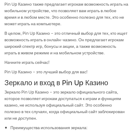
Pin Up Казино также предлагает игрокам возможность играть на
мобильном устройстве, что позволяет вам играть в любое
время и в любом месте. Это особенно полезно для тех, кто не
может играть на компьютере.
В целом, Pin Up Казино – это отличный выбор для тех, кто ищет
возможность играть в онлайн-казино. Он предлагает игрокам
широкий спектр игр, бонусы и акции, а также возможность
играть в живом режиме и на мобильном устройстве.
Начните играть сейчас!
Pin Up Казино – это лучший выбор для вас!
Зеркало и вход в Pin Up Казино
Зеркало Pin Up Казино – это зеркало официального сайта,
которое позволяет игрокам доступаться к играм и функциям
казино, не используя официальный сайт. Это особенно
полезно в тех случаях, когда официальный сайт заблокирован
или не доступен.
Преимущества использования зеркала: