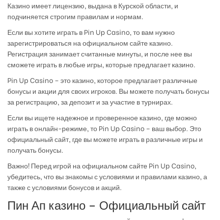
Казино имеет лицензию, выдана в Курской области, и
подчиняется строгим правилам и нормам.
Если вы хотите играть в Pin Up Casino, то вам нужно
зарегистрироваться на официальном сайте казино.
Регистрация занимает считанные минуты, и после нее вы
сможете играть в любые игры, которые предлагает казино.
Pin Up Casino – это казино, которое предлагает различные
бонусы и акции для своих игроков. Вы можете получать бонусы
за регистрацию, за депозит и за участие в турнирах.
Если вы ищете надежное и проверенное казино, где можно
играть в онлайн-режиме, то Pin Up Casino – ваш выбор. Это
официальный сайт, где вы можете играть в различные игры и
получать бонусы.
Важно! Перед игрой на официальном сайте Pin Up Casino,
убедитесь, что вы знакомы с условиями и правилами казино, а
также с условиями бонусов и акций.
Пин Ап казино – Официальный сайт