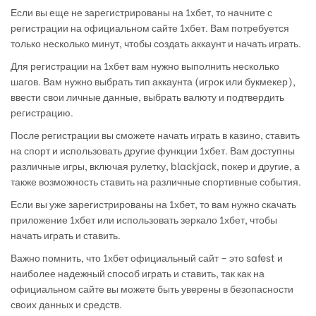
Если вы еще не зарегистрированы на 1хбет, то начните с
регистрации на официальном сайте 1хбет. Вам потребуется
только несколько минут, чтобы создать аккаунт и начать играть.
Для регистрации на 1хбет вам нужно выполнить несколько
шагов. Вам нужно выбрать тип аккаунта (игрок или букмекер),
ввести свои личные данные, выбрать валюту и подтвердить
регистрацию.
После регистрации вы сможете начать играть в казино, ставить
на спорт и использовать другие функции 1хбет. Вам доступны
различные игры, включая рулетку, blackjack, покер и другие, а
также возможность ставить на различные спортивные события.
Если вы уже зарегистрированы на 1хбет, то вам нужно скачать
приложение 1хбет или использовать зеркало 1хбет, чтобы
начать играть и ставить.
Важно помнить, что 1хбет официальный сайт – это safest и
наиболее надежный способ играть и ставить, так как на
официальном сайте вы можете быть уверены в безопасности
своих данных и средств.