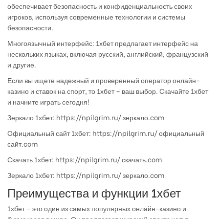
обеспечивает безопасность и конфиденциальность своих
игроков, используя современные технологии и системы
безопасности.
Многоязычный интерфейс: 1хбет предлагает интерфейс на
нескольких языках, включая русский, английский, французский
и другие.
Если вы ищете надежный и проверенный оператор онлайн-
казино и ставок на спорт, то 1хбет – ваш выбор. Скачайте 1хбет
и начните играть сегодня!
Зеркало 1хбет: https://npilgrim.ru/ зеркало.com
Официальный сайт 1хбет: https://npilgrim.ru/ официальный
сайт.com
Скачать 1хбет: https://npilgrim.ru/ скачать.com
Зеркало 1хбет: https://npilgrim.ru/ зеркало.com
Преимущества и функции 1хбет
1хбет – это один из самых популярных онлайн-казино и
букмекеров в мире. Он предлагает широкий спектр услуг,