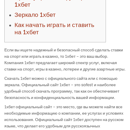
1хбет
Зеркало 1хбет
Как начать играть и ставить
на 1хбет
Если вы ищете надежный и безопасный способ сделать ставки
на спорт или играть в казино, то 1хбет – это ваш выбор.
Компания 1хбет предлагает широкий спектр услуг, включая
ставки на спорт, игры в казино, лотереи и другие азартные игры.
Скачать 1хбет можно с официального сайта или с помощью
зеркала. Официальный сайт 1хбет – это safest и наиболее
удобный способ скачать программу, так как он обеспечивает
безопасность и конфиденциальность вашей информации.
1хбет официальный сайт – это место, где вы можете найти все
необходимые информацию о компании, ее услугах и условиях
использования. Официальный сайт 1хбет доступен на русском
языке, что делает его удобным для русскоязычных