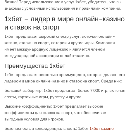
Важно! Перед использованием услуг 1хбет, убедитесь, что вы
знакомы с условиями использования и правилами компании.
1хбет – лидер в мире онлайн-казино
и ставок на спорт
1хбет предлагает широкий спектр услуг, включая онлайн-
казино, ставки на спорт, лотереи и другие игры. Компания
имеет международную лицензию и является членом
международной ассоциации онлайн-казино.
Преимущества 1хбет
1хбет предлагает несколько преимуществ, которые делают его
лидером в мире онлайн-казино и ставок на спорт. Среди них:
Большой выбор игр: 1хбет предлагает более 7 000 игр, включая
слоты, карточные игры, рулетку и другие.
Высокие коэффициенты: 1хбет предлагает высокие
коэффициенты для ставок на спорт, что обеспечивает
выгодные условия для игроков.
Безопасность и конфиденциальность: 1хбет
1хбет казино