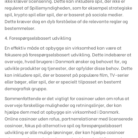
ikke kræver licensering. Dette kan inkludere spil, der ikke er
reguleret af Spillemyndigheden, som for eksempel strategiske
spil, krypto spil eller spil, der er baseret på sociale medier.
Dette kræver dog en dyb forståelse af de relevante regler og
bestemmelser.
4. Forespørgselsbasert udvikling
En effektiv måde at opbygge sin virksomhed kan være at
fokusere på forespørgselsbasert udvikling. Dette indebærer at
overveje, hvad brugere i Danmark ønsker og behovet for, og
udvikle produkter og tjenester, der opfylder disse behov. Dette
kan inkludere spil, der er baseret på populære film, TV-serier
eller bøger, eller spil, der er specielt tilpasset en bestemt
demografisk gruppe.
Sammenfattende er det vigtigt for casinoer uden om rofus at
overveje forskellige muligheder og retningslinjer, der kan
hjælpe dem med at opbygge sin virksomhed i Danmark.
Online casinoer uden rofus, partnerrelationer med licenserede
casinoer, fokus på alternative spil og forespørgselsbasert
udvikling er alle mulige løsninger, der kan hjælpe casinoer