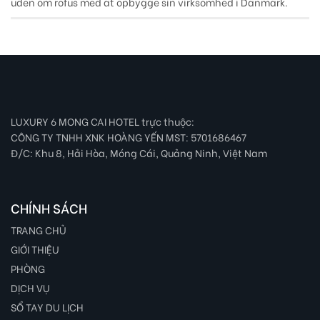
uden om rofus med at opbygge sin virksomhed i Danmark.
LUXURY 6 MONG CAI HOTEL trực thuộc:
CÔNG TY TNHH XNK HOÀNG YẾN MST: 5701686467
Đ/C: Khu 8, Hải Hòa, Móng Cái, Quảng Ninh, Việt Nam
CHÍNH SÁCH
TRANG CHỦ
GIỚI THIỆU
PHÒNG
DỊCH VỤ
SỔ TAY DU LỊCH