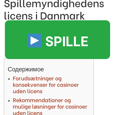
Spillemyndighedens
licens i Danmark
SPILLE
Содержимое
Forudsætninger og
konsekvenser for casinoer
uden licens
Rekommendationer og
mulige løsninger for casinoer
uden licens