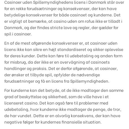
Casinoer uden Spillemyndighedens licens i Danmark står over
for en rekke forudsætninger og konsekvenser, der kan have
betydelige konsekvenser for både casinoet og kunderne. Det
er vigtigt at bemærke, at casino uden om rofus ikke er tilladt i
Danmark, og der findes stricte love og regler, der gælder for
spil i casinoer.
En af de mest afgørende konsekvenser er, at casinoer uden
licens ikke kan sikre en højt standardiseret og sikker oplevelse
for deres kunder. Dette kan føre til udebetaling og anden form
for misbrug, da der ikke er en overvågning af casinoets
handlinger og praksis. Det er derfor afgørende, at casinoer,
der ønsker at tilbyde spil, opfylder de nødvendige
forudsætninger og få en licens fra Spillemyndigheden.
For kunderne kan det betyde, at de ikke modtager den samme
grad af beskyttelse og sikkerhed, som de ville have i et
licenseret casino. Det kan også føre til problemer med
udebetaling, hvor kunderne ikke modtager de penge, de tror,
de har vundet. Dette er en alvorlig konsekvens, der kan have
negative følger for kundernes finansielle situation.