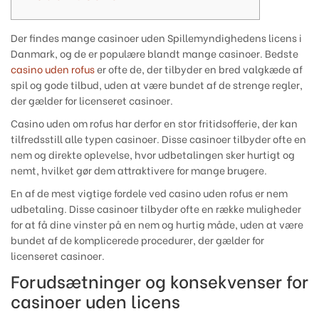
Der findes mange casinoer uden Spillemyndighedens licens i
Danmark, og de er populære blandt mange casinoer. Bedste
casino uden rofus
er ofte de, der tilbyder en bred valgkæde af
spil og gode tilbud, uden at være bundet af de strenge regler,
der gælder for licenseret casinoer.
Casino uden om rofus har derfor en stor fritidsofferie, der kan
tilfredsstill alle typen casinoer. Disse casinoer tilbyder ofte en
nem og direkte oplevelse, hvor udbetalingen sker hurtigt og
nemt, hvilket gør dem attraktivere for mange brugere.
En af de mest vigtige fordele ved casino uden rofus er nem
udbetaling. Disse casinoer tilbyder ofte en række muligheder
for at få dine vinster på en nem og hurtig måde, uden at være
bundet af de komplicerede procedurer, der gælder for
licenseret casinoer.
Forudsætninger og konsekvenser for
casinoer uden licens