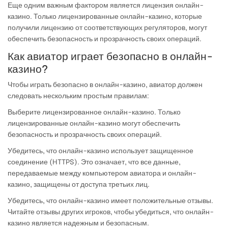
Еще одним важным фактором является лицензия онлайн-
казино. Только лицензированные онлайн-казино, которые
получили лицензию от соответствующих регуляторов, могут
обеспечить безопасность и прозрачность своих операций.
Как авиатор играет безопасно в онлайн-
казино?
Чтобы играть безопасно в онлайн-казино, авиатор должен
следовать нескольким простым правилам:
Выберите лицензированное онлайн-казино. Только
лицензированные онлайн-казино могут обеспечить
безопасность и прозрачность своих операций.
Убедитесь, что онлайн-казино использует защищенное
соединение (HTTPS). Это означает, что все данные,
передаваемые между компьютером авиатора и онлайн-
казино, защищены от доступа третьих лиц.
Убедитесь, что онлайн-казино имеет положительные отзывы.
Читайте отзывы других игроков, чтобы убедиться, что онлайн-
казино является надежным и безопасным.