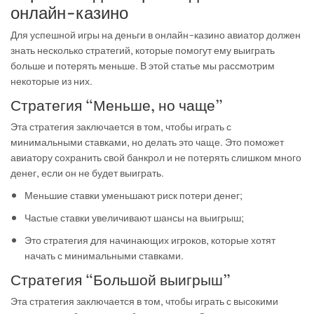
онлайн-казино
Для успешной игры на деньги в онлайн-казино авиатор должен
знать несколько стратегий, которые помогут ему выиграть
больше и потерять меньше. В этой статье мы рассмотрим
некоторые из них.
Стратегия “Меньше, но чаще”
Эта стратегия заключается в том, чтобы играть с
минимальными ставками, но делать это чаще. Это поможет
авиатору сохранить свой банкрол и не потерять слишком много
денег, если он не будет выиграть.
Меньшие ставки уменьшают риск потери денег;
Частые ставки увеличивают шансы на выигрыш;
Это стратегия для начинающих игроков, которые хотят
начать с минимальными ставками.
Стратегия “Большой выигрыш”
Эта стратегия заключается в том, чтобы играть с высокими