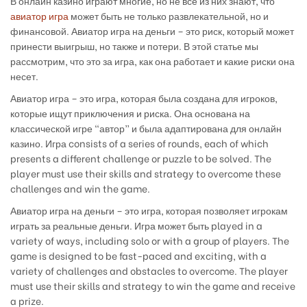
В онлайн казино играют многие, но не все из них знают, что
авиатор игра
может быть не только развлекательной, но и
финансовой. Авиатор игра на деньги – это риск, который может
принести выигрыш, но также и потери. В этой статье мы
рассмотрим, что это за игра, как она работает и какие риски она
несет.
Авиатор игра – это игра, которая была создана для игроков,
которые ищут приключения и риска. Она основана на
классической игре “автор” и была адаптирована для онлайн
казино. Игра consists of a series of rounds, each of which
presents a different challenge or puzzle to be solved. The
player must use their skills and strategy to overcome these
challenges and win the game.
Авиатор игра на деньги – это игра, которая позволяет игрокам
играть за реальные деньги. Игра может быть played in a
variety of ways, including solo or with a group of players. The
game is designed to be fast-paced and exciting, with a
variety of challenges and obstacles to overcome. The player
must use their skills and strategy to win the game and receive
a prize.