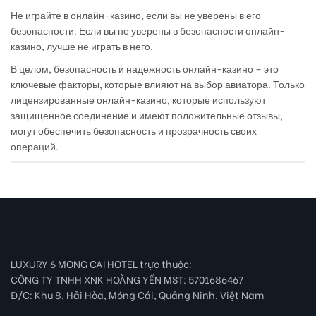
Не играйте в онлайн-казино, если вы не уверены в его
безопасности. Если вы не уверены в безопасности онлайн-
казино, лучше не играть в него.
В целом, безопасность и надежность онлайн-казино – это
ключевые факторы, которые влияют на выбор авиатора. Только
лицензированные онлайн-казино, которые используют
защищенное соединение и имеют положительные отзывы,
могут обеспечить безопасность и прозрачность своих
операций.
LUXURY 6 MONG CAI HOTEL trực thuộc:
CÔNG TY TNHH XNK HOÀNG YẾN MST: 5701686467
Đ/C: Khu 8, Hải Hòa, Móng Cái, Quảng Ninh, Việt Nam