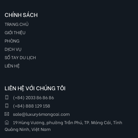
CHÍNH SÁCH
TRANG CHỦ
GIỚI THIỆU
PHÒNG
DỊCH VỤ
SỔ TAY DU LỊCH
LIÊN HỆ
LIÊN HỆ VỚI CHÚNG TÔI
(+84) 2033 86 86 86
(+84) 888 129 158
sale@luxury6mongcai.com
19 Hùng Vương, phường Trần Phú, TP. Móng Cái, Tỉnh
Quảng Ninh, Việt Nam