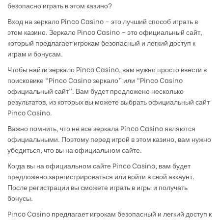
безопасно играть в этом казино?
Вход на зеркало Pinco Casino – это лучший способ играть в
этом казино. Зеркало Pinco Casino – это официальный сайт,
который предлагает игрокам безопасный и легкий доступ к
играм и бонусам.
Чтобы найти зеркало Pinco Casino, вам нужно просто ввести в
поисковике “Pinco Casino зеркало” или “Pinco Casino
официальный сайт”. Вам будет предложено несколько
результатов, из которых вы можете выбрать официальный сайт
Pinco Casino.
Важно помнить, что не все зеркала Pinco Casino являются
официальными. Поэтому перед игрой в этом казино, вам нужно
убедиться, что вы на официальном сайте.
Когда вы на официальном сайте Pinco Casino, вам будет
предложено зарегистрироваться или войти в свой аккаунт.
После регистрации вы сможете играть в игры и получать
бонусы.
Pinco Casino предлагает игрокам безопасный и легкий доступ к