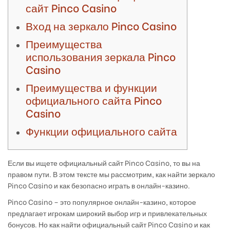
сайт Pinco Casino
Вход на зеркало Pinco Casino
Преимущества
использования зеркала Pinco
Casino
Преимущества и функции
официального сайта Pinco
Casino
Функции официального сайта
Если вы ищете официальный сайт Pinco Casino, то вы на
правом пути. В этом тексте мы рассмотрим, как найти зеркало
Pinco Casino и как безопасно играть в онлайн-казино.
Pinco Casino – это популярное онлайн-казино, которое
предлагает игрокам широкий выбор игр и привлекательных
бонусов. Но как найти официальный сайт Pinco Casino и как