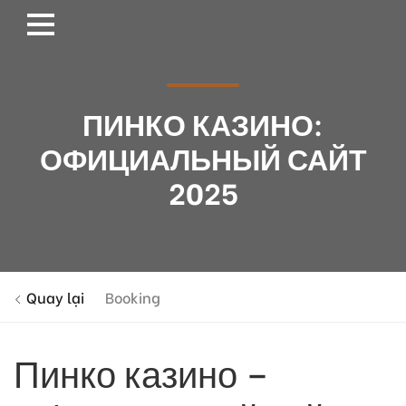
ПИНКО КАЗИНО:
ОФИЦИАЛЬНЫЙ САЙТ
2025
Quay lại
Booking
Пинко казино –