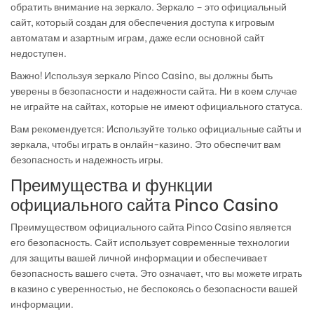
обратить внимание на зеркало. Зеркало – это официальный
сайт, который создан для обеспечения доступа к игровым
автоматам и азартным играм, даже если основной сайт
недоступен.
Важно! Используя зеркало Pinco Casino, вы должны быть
уверены в безопасности и надежности сайта. Ни в коем случае
не играйте на сайтах, которые не имеют официального статуса.
Вам рекомендуется: Используйте только официальные сайты и
зеркала, чтобы играть в онлайн-казино. Это обеспечит вам
безопасность и надежность игры.
Преимущества и функции
официального сайта Pinco Casino
Преимуществом официального сайта Pinco Casino является
его безопасность. Сайт использует современные технологии
для защиты вашей личной информации и обеспечивает
безопасность вашего счета. Это означает, что вы можете играть
в казино с уверенностью, не беспокоясь о безопасности вашей
информации.